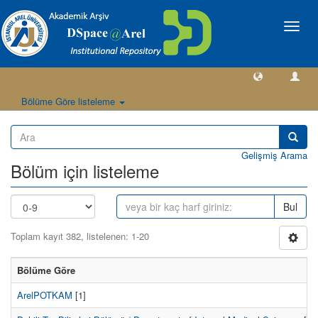
Geçiş
Yönlen
Bölüme Göre listeleme
Gelişmiş Arama
Bölüm için listeleme
Bul
Toplam kayıt 382, listelenen: 1-20
Bölüme Göre
ArelPOTKAM
[1]