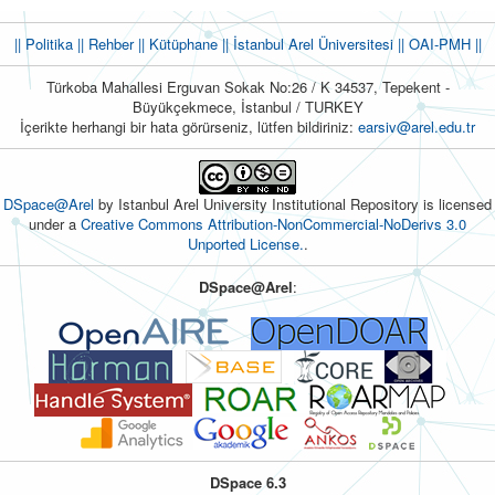
|| Politika
|| Rehber
|| Kütüphane
|| İstanbul Arel Üniversitesi ||
OAI-PMH ||
Türkoba Mahallesi Erguvan Sokak No:26 / K 34537, Tepekent -
Büyükçekmece, İstanbul / TURKEY
İçerikte herhangi bir hata görürseniz, lütfen bildiriniz:
earsiv@arel.edu.tr
DSpace@Arel
by Istanbul Arel University Institutional Repository is licensed
under a
Creative Commons Attribution-NonCommercial-NoDerivs 3.0
Unported License.
.
DSpace@Arel
:
DSpace 6.3