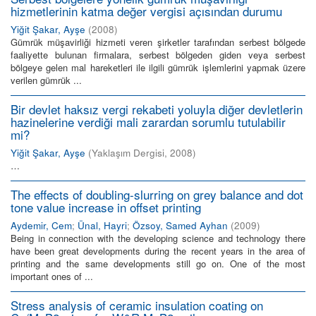
hizmetlerinin katma değer vergisi açısından durumu
Yiğit Şakar, Ayşe
(
2008
)
Gümrük müşavirliği hizmeti veren şirketler tarafından serbest bölgede
faaliyette bulunan firmalara, serbest bölgeden giden veya serbest
bölgeye gelen mal hareketleri ile ilgili gümrük işlemlerini yapmak üzere
verilen gümrük ...
Bir devlet haksız vergi rekabeti yoluyla diğer devletlerin
hazinelerine verdiği mali zarardan sorumlu tutulabilir
mi?
Yiğit Şakar, Ayşe
(
Yaklaşım Dergisi
,
2008
)
…
The effects of doubling-slurring on grey balance and dot
tone value increase in offset printing
Aydemir, Cem
;
Ünal, Hayri
;
Özsoy, Samed Ayhan
(
2009
)
Being in connection with the developing science and technology there
have been great developments during the recent years in the area of
printing and the same developments still go on. One of the most
important ones of ...
Stress analysis of ceramic insulation coating on