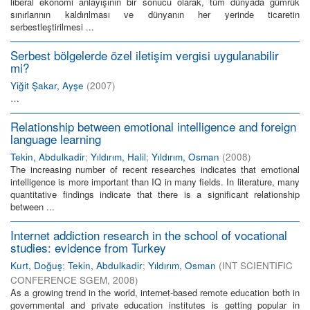
liberal ekonomi anlayışının bir sonucu olarak, tüm dünyada gümrük
sınırlarının kaldırılması ve dünyanın her yerinde ticaretin
serbestleştirilmesi ...
Serbest bölgelerde özel iletişim vergisi uygulanabilir
mi?
Yiğit Şakar, Ayşe
(
2007
)
…
Relationship between emotional intelligence and foreign
language learning
Tekin, Abdulkadir
;
Yıldırım, Halil
;
Yıldırım, Osman
(
2008
)
The increasing number of recent researches indicates that emotional
intelligence is more important than IQ in many fields. In literature, many
quantitative findings indicate that there is a significant relationship
between ...
Internet addiction research in the school of vocational
studies: evidence from Turkey
Kurt, Doğuş
;
Tekin, Abdulkadir
;
Yıldırım, Osman
(
INT SCIENTIFIC
CONFERENCE SGEM
,
2008
)
As a growing trend in the world, internet-based remote education both in
governmental and private education institutes is getting popular in