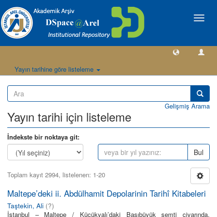
Geçiş
Yönlen
Yayın tarihine göre listeleme
Gelişmiş Arama
Yayın tarihi için listeleme
İndekste bir noktaya git:
Bul
Toplam kayıt 2994, listelenen: 1-20
Maltepe’deki ii. Abdülhamit Depolarinin Tarihî Kitabeleri
Taştekin, Ali
(
?
)
İstanbul – Maltepe / Küçükyalı’daki Başıbüyük semti civarında,