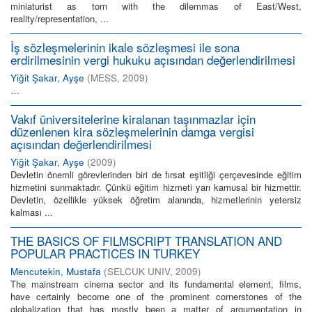
miniaturist as torn with the dilemmas of East/West,
reality/representation, ...
İş sözleşmelerinin ikale sözleşmesi ile sona
erdirilmesinin vergi hukuku açısından değerlendirilmesi
Yiğit Şakar, Ayşe
(
MESS
,
2009
)
…
Vakıf üniversitelerine kiralanan taşınmazlar için
düzenlenen kira sözleşmelerinin damga vergisi
açısından değerlendirilmesi
Yiğit Şakar, Ayşe
(
2009
)
Devletin önemli görevlerinden biri de fırsat eşitliği çerçevesinde eğitim
hizmetini sunmaktadır. Çünkü eğitim hizmeti yarı kamusal bir hizmettir.
Devletin, özellikle yüksek öğretim alanında, hizmetlerinin yetersiz
kalması ...
THE BASICS OF FILMSCRIPT TRANSLATION AND
POPULAR PRACTICES IN TURKEY
Mencutekin, Mustafa
(
SELCUK UNIV
,
2009
)
The mainstream cinema sector and its fundamental element, films,
have certainly become one of the prominent cornerstones of the
globalization that has mostly been a matter of argumentation in