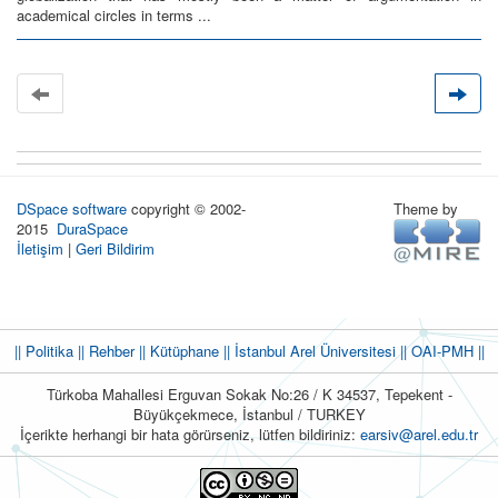
academical circles in terms ...
DSpace software
copyright © 2002-
Theme by
2015
DuraSpace
İletişim
|
Geri Bildirim
|| Politika
|| Rehber
|| Kütüphane
|| İstanbul Arel Üniversitesi ||
OAI-PMH ||
Türkoba Mahallesi Erguvan Sokak No:26 / K 34537, Tepekent -
Büyükçekmece, İstanbul / TURKEY
İçerikte herhangi bir hata görürseniz, lütfen bildiriniz:
earsiv@arel.edu.tr