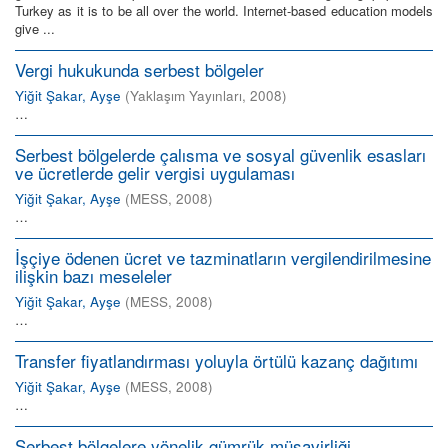
Turkey as it is to be all over the world. Internet-based education models
give ...
Vergi hukukunda serbest bölgeler
Yiğit Şakar, Ayşe
(
Yaklaşım Yayınları
,
2008
)
…
Serbest bölgelerde çalısma ve sosyal güvenlik esasları
ve ücretlerde gelir vergisi uygulaması
Yiğit Şakar, Ayşe
(
MESS
,
2008
)
…
İşçiye ödenen ücret ve tazminatların vergilendirilmesine
ilişkin bazı meseleler
Yiğit Şakar, Ayşe
(
MESS
,
2008
)
…
Transfer fiyatlandırması yoluyla örtülü kazanç dağıtımı
Yiğit Şakar, Ayşe
(
MESS
,
2008
)
…
Serbest bölgelere yönelik gümrük müşavirliği