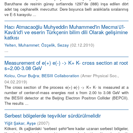
Baruthane de resinin güney sırtlarında 1297’de (l88l) inşa edilen dört
adet taş cephanelik mevcuttur. Dere boyunca belli aralıklarla sıralanmış
ve E-5 karayolu ...
Hacı Atmacaoğlu Muhyeddin Muhammed'in Mecma‘ü'l-
Kavâ‘id'i ve eserin Türkçenin bilim dili Olarak gelişimine
katkısı
Yelten, Muhammet
;
Özçelik, Sezay
(
02.12.2010
)
…
Measurement of e(+) e(-) -> K+ K- cross section at root
s=2.00-3.08 GeV
Kolcu, Onur Buğra
;
BESIII Collaboration
(
Amer Physical Soc.
,
04.02.2019
)
The cross section of the process e(+) e(-) -> K+ K- is measured at a
number of center-of-mass energies root s from 2.00 to 3.08 GeV with
the BESIII detector at the Beijing Electron Positron Collider (BEPCII).
The results ...
Serbest bölgelerde teşvikler sürdürülmelidir
Yiğit Şakar, Ayşe
(
2007
)
Kökeni, ilk çağlardaki “serbest şehir”lere kadar uzanan serbest bölgeler,