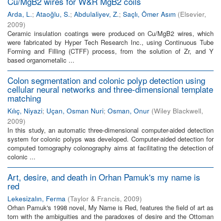
Cu/MgB2 wires for W&R MgB2 coils
Arda, L.
;
Ataoğlu, S.
;
Abdulaliyev, Z.
;
Saçlı, Ömer Asım
(
Elsevier
,
2009
)
Ceramic insulation coatings were produced on Cu/MgB2 wires, which
were fabricated by Hyper Tech Research Inc., using Continuous Tube
Forming and Filling (CTFF) process, from the solution of Zr, and Y
based organometalic ...
Colon segmentation and colonic polyp detection using
cellular neural networks and three-dimensional template
matching
Kılıç, Niyazi
;
Uçan, Osman Nuri
;
Osman, Onur
(
Wiley Blackwell
,
2009
)
In this study, an automatic three-dimensional computer-aided detection
system for colonic polyps was developed. Computer-aided detection for
computed tomography colonography aims at facilitating the detection of
colonic ...
Art, desire, and death in Orhan Pamuk's my name is
red
Lekesizalın, Ferma
(
Taylor & Francis
,
2009
)
Orhan Pamuk's 1998 novel, My Name is Red, features the field of art as
torn with the ambiguities and the paradoxes of desire and the Ottoman