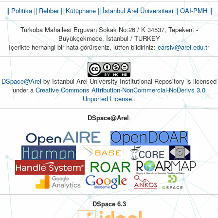
|| Politika
|| Rehber
|| Kütüphane
|| İstanbul Arel Üniversitesi ||
OAI-PMH ||
Türkoba Mahallesi Erguvan Sokak No:26 / K 34537, Tepekent -
Büyükçekmece, İstanbul / TURKEY
İçerikte herhangi bir hata görürseniz, lütfen bildiriniz:
earsiv@arel.edu.tr
DSpace@Arel
by Istanbul Arel University Institutional Repository is licensed
under a
Creative Commons Attribution-NonCommercial-NoDerivs 3.0
Unported License.
.
DSpace@Arel
:
DSpace 6.3