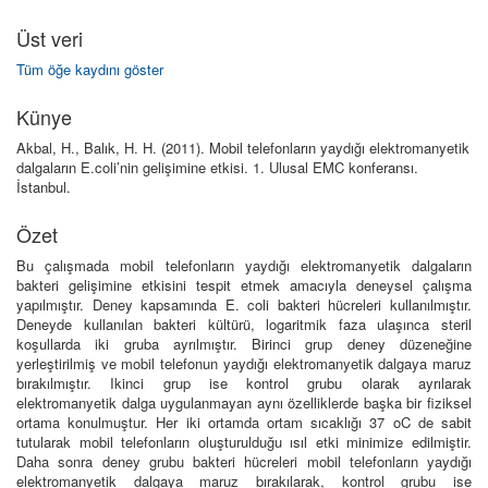
Üst veri
Tüm öğe kaydını göster
Künye
Akbal, H., Balık, H. H. (2011). Mobil telefonların yaydığı elektromanyetik
dalgaların E.coli’nin gelişimine etkisi. 1. Ulusal EMC konferansı.
İstanbul.
Özet
Bu çalışmada mobil telefonların yaydığı elektromanyetik dalgaların
bakteri gelişimine etkisini tespit etmek amacıyla deneysel çalışma
yapılmıştır. Deney kapsamında E. coli bakteri hücreleri kullanılmıştır.
Deneyde kullanılan bakteri kültürü, logaritmik faza ulaşınca steril
koşullarda iki gruba ayrılmıştır. Birinci grup deney düzeneğine
yerleştirilmiş ve mobil telefonun yaydığı elektromanyetik dalgaya maruz
bırakılmıştır. Ikinci grup ise kontrol grubu olarak ayrılarak
elektromanyetik dalga uygulanmayan aynı özelliklerde başka bir fiziksel
ortama konulmuştur. Her iki ortamda ortam sıcaklığı 37 oC de sabit
tutularak mobil telefonların oluşturulduğu ısıl etki minimize edilmiştir.
Daha sonra deney grubu bakteri hücreleri mobil telefonların yaydığı
elektromanyetik dalgaya maruz bırakılarak, kontrol grubu ise