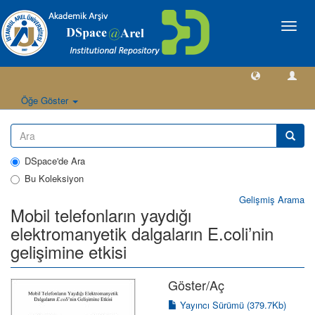
Geçiş
Yönlen
Öğe Göster
DSpace'de Ara
Bu Koleksiyon
Gelişmiş Arama
Mobil telefonların yaydığı
elektromanyetik dalgaların E.coli’nin
gelişimine etkisi
Göster/
Aç
Yayıncı Sürümü (379.7Kb)