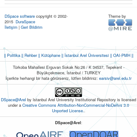
DSpace software
copyright © 2002-
Theme by
2015
DuraSpace
İletişim
|
Geri Bildirim
|| Politika
|| Rehber
|| Kütüphane
|| İstanbul Arel Üniversitesi ||
OAI-PMH ||
Türkoba Mahallesi Erguvan Sokak No:26 / K 34537, Tepekent -
Büyükçekmece, İstanbul / TURKEY
İçerikte herhangi bir hata görürseniz, lütfen bildiriniz:
earsiv@arel.edu.tr
DSpace@Arel
by Istanbul Arel University Institutional Repository is licensed
under a
Creative Commons Attribution-NonCommercial-NoDerivs 3.0
Unported License.
.
DSpace@Arel
: