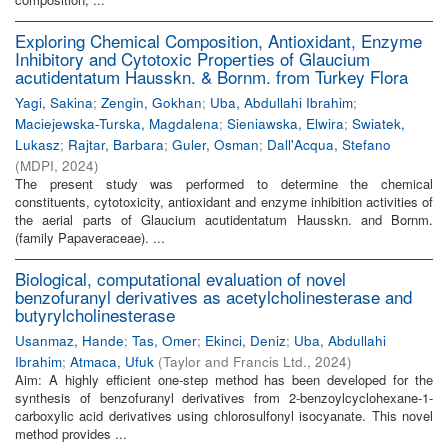
Exploring Chemical Composition, Antioxidant, Enzyme
Inhibitory and Cytotoxic Properties of Glaucium
acutidentatum Hausskn. & Bornm. from Turkey Flora
Yagi, Sakina
;
Zengin, Gokhan
;
Uba, Abdullahi Ibrahim
;
Maciejewska-Turska, Magdalena
;
Sieniawska, Elwira
;
Swiatek,
Lukasz
;
Rajtar, Barbara
;
Guler, Osman
;
Dall'Acqua, Stefano
(
MDPI
,
2024
)
The present study was performed to determine the chemical
constituents, cytotoxicity, antioxidant and enzyme inhibition activities of
the aerial parts of Glaucium acutidentatum Hausskn. and Bornm.
(family Papaveraceae). ...
Biological, computational evaluation of novel
benzofuranyl derivatives as acetylcholinesterase and
butyrylcholinesterase
Usanmaz, Hande
;
Tas, Omer
;
Ekinci, Deniz
;
Uba, Abdullahi
Ibrahim
;
Atmaca, Ufuk
(
Taylor and Francis Ltd.
,
2024
)
Aim: A highly efficient one-step method has been developed for the
synthesis of benzofuranyl derivatives from 2-benzoylcyclohexane-1-
carboxylic acid derivatives using chlorosulfonyl isocyanate. This novel
method provides ...