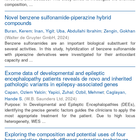
composition, ...
Novel benzene sulfonamide-piperazine hybrid
compounds
Buran, Kerem
;
Inan, Yigit
;
Uba, Abdullahi Ibrahim
;
Zengin, Gokhan
(
Walter de Gruyter GmbH
,
2024
)
Benzene sulfonamides are an important biological substituent for
several activities. In this study, hybridization of benzene sulfonamide
with piperazine derivatives were investigated for their antioxidant
capacity and ...
Exome data of developmental and epileptic
encephalopathy patients reveals de novo and inherited
pathologic variants in epilepsy-associated genes
Capan, Ozlem Yalcin
;
Yapici, Zuhal
;
Ozbil, Mehmet
;
Caglayan,
Hande S.
(
W.B. Saunders Ltd
,
2024
)
Purpose: In Developmental and Epileptic Encephalopathies (DEEs),
identifying the precise genetic factors guides the clinicians to apply the
most appropriate treatment for the patient. Due to high locus
heterogeneity, WES ...
Exploring the composition and potential uses of four
hops varieties through different extraction techniques