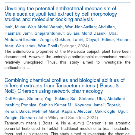
Unveiling the potential antibacterial mechanism of
Melaleuca cajuputi leaf extract by cell morphology
studies and molecular docking analysis
Isah, Musa
;
Wan Abdul Wahab, Wan-Nor-Amilah
;
Abdullah,
Hasmah
;
Jamil, Shajarahtunnur
;
Sul'ain, Mohd Dasuki
;
Uba,
Abdullahi Ibrahim
;
Zengin, Gokhan
;
Lahiri, Dibyajit
;
Edinur, Hisham
Atan
;
Wan Ishak, Wan Rosli
(
Springer
,
2024
)
The antimicrobial properties of the Melaleuca cajuputi plant have been
documented. However, the underlying antimicrobial mechanisms remain
relatively unexplored. Thus, this study aimed to investigate the
antibacterial ...
Combining chemical profiles and biological abilities of
different extracts from Tanacetum nitens ( Boiss. &
NoE) Grierson using network pharmacology
Dall'Acqua, Stefano
;
Yagi, Sakina
;
Sut, Stefania
;
Uba, Abdullahi
Ibrahim
;
Ponniya, Sathish Kumar M.
;
Koyuncu, Ismail
;
Toprak,
Kenan
;
Balos, Mehmet Maruf
;
Kaplan, Alevcan
;
Cakilcioglu, Ugur
;
Zengin, Gokhan
(
John Wiley and Sons Inc
,
2024
)
Tanacetum nitens ( Boiss. & No & euml;) Grierson is an aromatic
perennial herb used in Turkish traditional medicine to treat headache,
fever, and skin diseases. This study aimed to investigate the chemical