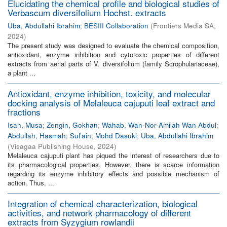
Elucidating the chemical profile and biological studies of
Verbascum diversifolium Hochst. extracts
Uba, Abdullahi Ibrahim
;
BESIII Collaboration
(
Frontiers Media SA
,
2024
)
The present study was designed to evaluate the chemical composition,
antioxidant, enzyme inhibition and cytotoxic properties of different
extracts from aerial parts of V. diversifolium (family Scrophulariaceae),
a plant ...
Antioxidant, enzyme inhibition, toxicity, and molecular
docking analysis of Melaleuca cajuputi leaf extract and
fractions
Isah, Musa
;
Zengin, Gokhan
;
Wahab, Wan-Nor-Amilah Wan Abdul
;
Abdullah, Hasmah
;
Sul’ain, Mohd Dasuki
;
Uba, Abdullahi Ibrahim
(
Visagaa Publishing House
,
2024
)
Melaleuca cajuputi plant has piqued the interest of researchers due to
its pharmacological properties. However, there is scarce information
regarding its enzyme inhibitory effects and possible mechanism of
action. Thus, ...
Integration of chemical characterization, biological
activities, and network pharmacology of different
extracts from Syzygium rowlandii