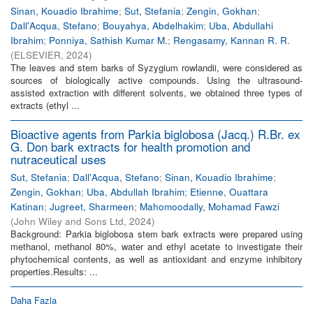
Sinan, Kouadio Ibrahime
;
Sut, Stefania
;
Zengin, Gokhan
;
Dall'Acqua, Stefano
;
Bouyahya, Abdelhakim
;
Uba, Abdullahi
Ibrahim
;
Ponniya, Sathish Kumar M.
;
Rengasamy, Kannan R. R.
(
ELSEVIER
,
2024
)
The leaves and stem barks of Syzygium rowlandii, were considered as
sources of biologically active compounds. Using the ultrasound-
assisted extraction with different solvents, we obtained three types of
extracts (ethyl ...
Bioactive agents from Parkia biglobosa (Jacq.) R.Br. ex
G. Don bark extracts for health promotion and
nutraceutical uses
Sut, Stefania
;
Dall'Acqua, Stefano
;
Sinan, Kouadio Ibrahime
;
Zengin, Gokhan
;
Uba, Abdullah Ibrahim
;
Etienne, Ouattara
Katinan
;
Jugreet, Sharmeen
;
Mahomoodally, Mohamad Fawzi
(
John Wiley and Sons Ltd
,
2024
)
Background: Parkia biglobosa stem bark extracts were prepared using
methanol, methanol 80%, water and ethyl acetate to investigate their
phytochemical contents, as well as antioxidant and enzyme inhibitory
properties.Results: ...
Daha Fazla