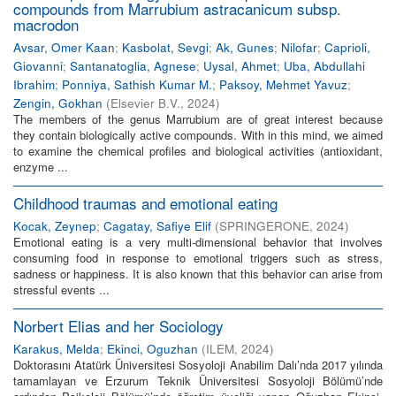
compounds from Marrubium astracanicum subsp.
macrodon
Avsar, Omer Kaan
;
Kasbolat, Sevgi
;
Ak, Gunes
;
Nilofar
;
Caprioli,
Giovanni
;
Santanatoglia, Agnese
;
Uysal, Ahmet
;
Uba, Abdullahi
Ibrahim
;
Ponniya, Sathish Kumar M.
;
Paksoy, Mehmet Yavuz
;
Zengin, Gokhan
(
Elsevier B.V.
,
2024
)
The members of the genus Marrubium are of great interest because
they contain biologically active compounds. With in this mind, we aimed
to examine the chemical profiles and biological activities (antioxidant,
enzyme ...
Childhood traumas and emotional eating
Kocak, Zeynep
;
Cagatay, Safiye Elif
(
SPRINGERONE
,
2024
)
Emotional eating is a very multi-dimensional behavior that involves
consuming food in response to emotional triggers such as stress,
sadness or happiness. It is also known that this behavior can arise from
stressful events ...
Norbert Elias and her Sociology
Karakus, Melda
;
Ekinci, Oguzhan
(
ILEM
,
2024
)
Doktorasını Atatürk Üniversitesi Sosyoloji Anabilim Dalı’nda 2017 yılında
tamamlayan ve Erzurum Teknik Üniversitesi Sosyoloji Bölümü’nde