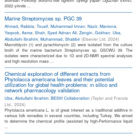
ardından Psikoloji Bölümü’nde öğretim üyeliği yapan Oğuzhan Ekinci,
2022 yılında ...
Marine Streptomyces sp. PGC 39
Ahmad, Rabbia
;
Tousif, Muhammad Imran
;
Nazir, Mamona
;
Yaqoob, Asma
;
Shah, Syed Adnan Ali
;
Zengin, Gokhan
;
Uba,
Abdullahi Ibrahim
;
Muhammad, Shabbir
(
Elsevier Ltd
,
2024
)
Macrolidycin (1) and pyrachlomycin (2) were isolated from the culture
broth of the marine bacterium Streptomyces sp. GSCWU 39. The
isolates were characterized due to 1D and 2D-NMR spectral analyses
and high resolution mass ...
Chemical exploration of different extracts from
Phytolacca americana leaves and their potential
utilization for global health problems: ın silico and
network pharmacology validation
Uba, Abdullahi Ibrahim
;
BESIII Collaboration
(
Taylor and Francis
Ltd.
,
2024
)
Phytolacca americana L. is of great interest as a traditional additive in
various folk remedies in several countries, including Turkey. We aimed
to determine the chemical profile (assisted by high-Performance liquid
...