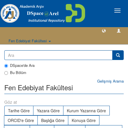
Geçiş
Yönlen
Fen Edebiyat Fakültesi
DSpace'de Ara
Bu Bölüm
Gelişmiş Arama
Fen Edebiyat Fakültesi
Göz at
Tarihe Göre
Yazara Göre
Kurum Yazarına Göre
ORCID'e Göre
Başlığa Göre
Konuya Göre