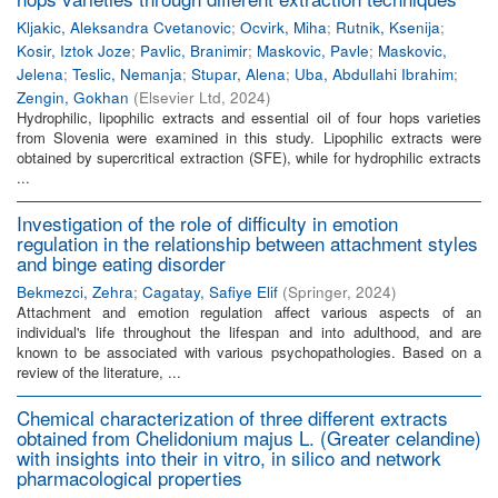
Kljakic, Aleksandra Cvetanovic
;
Ocvirk, Miha
;
Rutnik, Ksenija
;
Kosir, Iztok Joze
;
Pavlic, Branimir
;
Maskovic, Pavle
;
Maskovic,
Jelena
;
Teslic, Nemanja
;
Stupar, Alena
;
Uba, Abdullahi Ibrahim
;
Zengin, Gokhan
(
Elsevier Ltd
,
2024
)
Hydrophilic, lipophilic extracts and essential oil of four hops varieties
from Slovenia were examined in this study. Lipophilic extracts were
obtained by supercritical extraction (SFE), while for hydrophilic extracts
...
Investigation of the role of difficulty in emotion
regulation in the relationship between attachment styles
and binge eating disorder
Bekmezci, Zehra
;
Cagatay, Safiye Elif
(
Springer
,
2024
)
Attachment and emotion regulation affect various aspects of an
individual's life throughout the lifespan and into adulthood, and are
known to be associated with various psychopathologies. Based on a
review of the literature, ...
Chemical characterization of three different extracts
obtained from Chelidonium majus L. (Greater celandine)
with insights into their in vitro, in silico and network
pharmacological properties