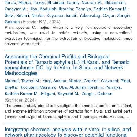
Terzic, Milena
;
Fayez, Shaimaa
;
Fahmy, Nouran M.
;
Eldahshan,
Omayma A.
;
Uba, Abdullahi Ibrahim
;
Ponniya, Sathish Kumar M.
;
Selvi, Selami
;
Nilofar
;
Koyuncu, Ismail
;
Yuksekdag, Ozgur
;
Zengin,
Gokhan
(
Elsevier B.V.
,
2024
)
Plant species C. majus, which is a very rich source of secondary
metabolites, was used to obtain extracts, using a conventional
extraction technique. For the extraction of bioactive molecules, three
solvents were used: ...
Assessing the Chemical Profile and Biological
Potentials of Tamarix aphylla (L.) H.Karst. and Tamarix
senegalensis DC. by In Vitro, In Silico, and Network
Methodologies
Mahadi, Tawsol M.
;
Yagi, Sakina
;
Nilofar
;
Caprioli, Giovanni
;
Piatti,
Diletta
;
Ricciutelli, Massimo
;
Uba, Abdullahi Ibrahim
;
Ponniya,
Sathish Kumar M.
;
Eltigani, Sayadat M.
;
Zengin, Gokhan
(
Springer
,
2024
)
The present study aimed to investigate the chemical profile, antioxidant,
and enzyme inhibition properties of extracts from fruits and aerial parts
(leaves and twigs) of Tamarix aphylla and T. senegalensis. Hexane, ...
Integrating chemical analysis with in vitro, in silico, and
network pharmacology to discover potential functional