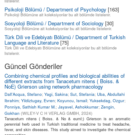
listelenir.
Psikoloji Bölümü / Department of Psychology
[163]
Psikoloji Bölümüne ait koleksiyonlar bu alt bölümde listelenir.
Sosyoloji Bölümü / Department of Sociology
[30]
Sosyoloji Bölümüne ait koleksiyonlar bu alt bölümde listelenir.
Türk Dili ve Edebiyatı Bölümü / Department of Turkish
Language and Literature
[75]
Türk Dili ve Edebiyatı Bölümüne ait koleksiyonlar bu alt bölümde
listelenir.
Güncel Gönderiler
Combining chemical profiles and biological abilities of
different extracts from Tanacetum nitens ( Boiss. &
NoE) Grierson using network pharmacology
Dall'Acqua, Stefano
;
Yagi, Sakina
;
Sut, Stefania
;
Uba, Abdullahi
Ibrahim
;
Yildiztugay, Evren
;
Koyuncu, Ismail
;
Yuksekdag, Ozgur
;
Ponniya, Sathish Kumar M.
;
Jayavel, Ashokkumar
;
Zengin,
Gokhan
(
WILEY-V C H VERLAG GMBH
,
2024
)
Tanacetum nitens ( Boiss. & No & euml;) Grierson is an aromatic
perennial herb used in Turkish traditional medicine to treat headache,
fever, and skin diseases. This study aimed to investigate the chemical
composition, ...