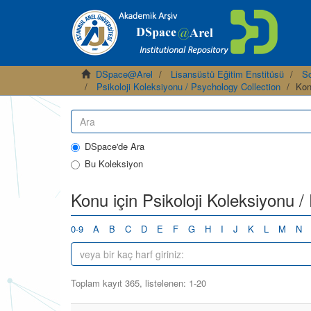
DSpace@Arel
Lisansüstü Eğitim Enstitüsü
So
Psikoloji Koleksiyonu / Psychology Collection
Kon
DSpace'de Ara
Bu Koleksiyon
Konu için Psikoloji Koleksiyonu /
0-9
A
B
C
D
E
F
G
H
I
J
K
L
M
N
Toplam kayıt 365, listelenen: 1-20