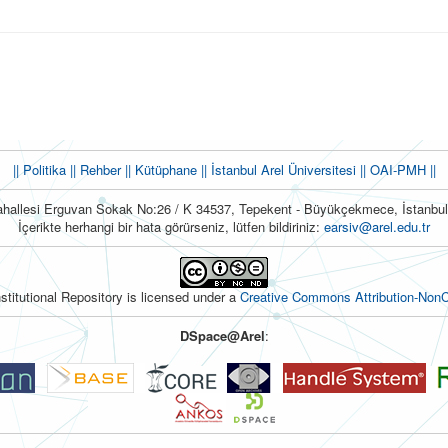
|| Politika
|| Rehber
|| Kütüphane
|| İstanbul Arel Üniversitesi ||
OAI-PMH ||
hallesi Erguvan Sokak No:26 / K 34537, Tepekent - Büyükçekmece, İstanb
İçerikte herhangi bir hata görürseniz, lütfen bildiriniz:
earsiv@arel.edu.tr
nstitutional Repository is licensed under a
Creative Commons Attribution-NonC
DSpace@Arel
: