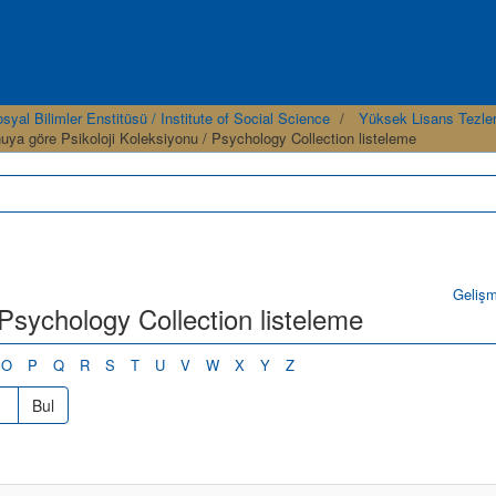
syal Bilimler Enstitüsü / Institute of Social Science
Yüksek Lisans Tezler
uya göre Psikoloji Koleksiyonu / Psychology Collection listeleme
Geliş
 Psychology Collection listeleme
O
P
Q
R
S
T
U
V
W
X
Y
Z
Bul