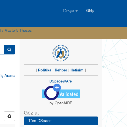
Türkçe
Giriş
i / Master's Theses
|
Politika
|
Rehber
|
İletişim
|
miş Arama
DSpace@Arel
by OpenAIRE
Göz at
Tüm DSpace