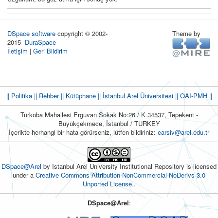
DSpace software
copyright © 2002-
Theme by
2015
DuraSpace
İletişim
|
Geri Bildirim
|| Politika
|| Rehber
|| Kütüphane
|| İstanbul Arel Üniversitesi ||
OAI-PMH ||
Türkoba Mahallesi Erguvan Sokak No:26 / K 34537, Tepekent -
Büyükçekmece, İstanbul / TURKEY
İçerikte herhangi bir hata görürseniz, lütfen bildiriniz:
earsiv@arel.edu.tr
DSpace@Arel
by Istanbul Arel University Institutional Repository is licensed
under a
Creative Commons Attribution-NonCommercial-NoDerivs 3.0
Unported License.
.
DSpace@Arel
: