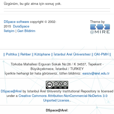
Üzgünüm, bu göz atma için sonuç yok.
DSpace software
copyright © 2002-
Theme by
2015
DuraSpace
İletişim
|
Geri Bildirim
|| Politika
|| Rehber
|| Kütüphane
|| İstanbul Arel Üniversitesi ||
OAI-PMH ||
Türkoba Mahallesi Erguvan Sokak No:26 / K 34537, Tepekent -
Büyükçekmece, İstanbul / TURKEY
İçerikte herhangi bir hata görürseniz, lütfen bildiriniz:
earsiv@arel.edu.tr
DSpace@Arel
by Istanbul Arel University Institutional Repository is licensed
under a
Creative Commons Attribution-NonCommercial-NoDerivs 3.0
Unported License.
.
DSpace@Arel
: