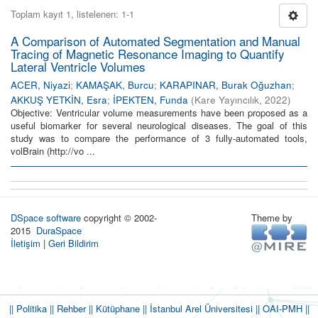
Toplam kayıt 1, listelenen: 1-1
A Comparison of Automated Segmentation and Manual
Tracing of Magnetic Resonance Imaging to Quantify
Lateral Ventricle Volumes
ACER, Niyazi
;
KAMAŞAK, Burcu
;
KARAPINAR, Burak Oğuzhan
;
AKKUŞ YETKİN, Esra
;
İPEKTEN, Funda
(
Kare Yayıncılık
,
2022
)
Objective: Ventricular volume measurements have been proposed as a
useful biomarker for several neurological diseases. The goal of this
study was to compare the performance of 3 fully-automated tools,
volBrain (http://vo ...
DSpace software
copyright © 2002-
Theme by
2015
DuraSpace
İletişim
|
Geri Bildirim
|| Politika
|| Rehber
|| Kütüphane
|| İstanbul Arel Üniversitesi ||
OAI-PMH ||