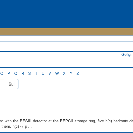
Geliş
O
P
Q
R
S
T
U
V
W
X
Y
Z
Bul
ed with the BESIII detector at the BEPCII storage ring, five h(c) hadronic 
 them, h(c) -> p ...