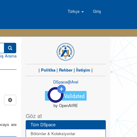
Türkçe
Giriş
miş Arama
|
Politika
|
Rehber
|
İletişim
|
DSpace@Arel
by OpenAIRE
Göz at
decays are
Tüm DSpace
Bölümler & Koleksiyonlar