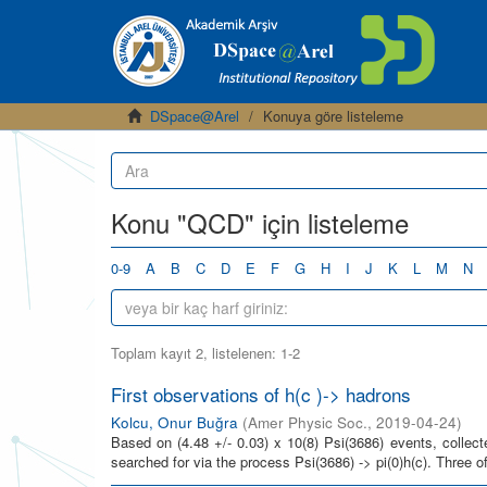
DSpace@Arel
Konuya göre listeleme
Konu "QCD" için listeleme
0-9
A
B
C
D
E
F
G
H
I
J
K
L
M
N
Toplam kayıt 2, listelenen: 1-2
First observations of h(c )-> hadrons
Kolcu, Onur Buğra
(
Amer Physic Soc.
,
2019-04-24
)
Based on (4.48 +/- 0.03) x 10(8) Psi(3686) events, collect
searched for via the process Psi(3686) -> pi(0)h(c). Three of