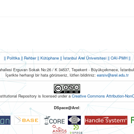
|| Politika
|| Rehber
|| Kütüphane
|| İstanbul Arel Üniversitesi ||
OAI-PMH ||
hallesi Erguvan Sokak No:26 / K 34537, Tepekent - Büyükçekmece, İstanb
İçerikte herhangi bir hata görürseniz, lütfen bildiriniz:
earsiv@arel.edu.tr
nstitutional Repository is licensed under a
Creative Commons Attribution-NonC
DSpace@Arel
: