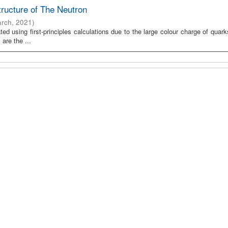
tructure of The Neutron
arch
,
2021
)
ed using first-principles calculations due to the large colour charge of quar
 are the ...