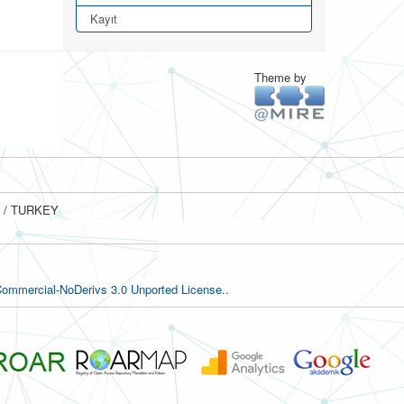
Kayıt
Theme by
ul / TURKEY
ommercial-NoDerivs 3.0 Unported License.
.