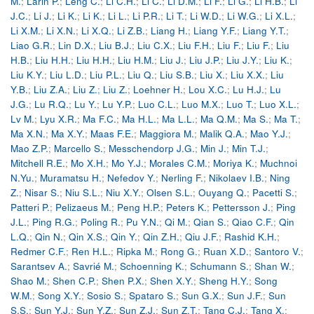
M.
;
Larin P.
;
Leng C.
;
Li C.H.
;
Li C.
;
Li D.M.
;
Li F.
;
Li G.
;
Li H.B.
;
Li
J.C.
;
Li J.
;
Li K.
;
Li K.
;
Li L.
;
Li P.R.
;
Li T.
;
Li W.D.
;
Li W.G.
;
Li X.L.
;
Li X.M.
;
Li X.N.
;
Li X.Q.
;
Li Z.B.
;
Liang H.
;
Liang Y.F.
;
Liang Y.T.
;
Liao G.R.
;
Lin D.X.
;
Liu B.J.
;
Liu C.X.
;
Liu F.H.
;
Liu F.
;
Liu F.
;
Liu
H.B.
;
Liu H.H.
;
Liu H.H.
;
Liu H.M.
;
Liu J.
;
Liu J.P.
;
Liu J.Y.
;
Liu K.
;
Liu K.Y.
;
Liu L.D.
;
Liu P.L.
;
Liu Q.
;
Liu S.B.
;
Liu X.
;
Liu X.X.
;
Liu
Y.B.
;
Liu Z.A.
;
Liu Z.
;
Liu Z.
;
Loehner H.
;
Lou X.C.
;
Lu H.J.
;
Lu
J.G.
;
Lu R.Q.
;
Lu Y.
;
Lu Y.P.
;
Luo C.L.
;
Luo M.X.
;
Luo T.
;
Luo X.L.
;
Lv M.
;
Lyu X.R.
;
Ma F.C.
;
Ma H.L.
;
Ma L.L.
;
Ma Q.M.
;
Ma S.
;
Ma T.
;
Ma X.N.
;
Ma X.Y.
;
Maas F.E.
;
Maggiora M.
;
Malik Q.A.
;
Mao Y.J.
;
Mao Z.P.
;
Marcello S.
;
Messchendorp J.G.
;
Min J.
;
Min T.J.
;
Mitchell R.E.
;
Mo X.H.
;
Mo Y.J.
;
Morales C.M.
;
Moriya K.
;
Muchnoi
N.Yu.
;
Muramatsu H.
;
Nefedov Y.
;
Nerling F.
;
Nikolaev I.B.
;
Ning
Z.
;
Nisar S.
;
Niu S.L.
;
Niu X.Y.
;
Olsen S.L.
;
Ouyang Q.
;
Pacetti S.
;
Patteri P.
;
Pelizaeus M.
;
Peng H.P.
;
Peters K.
;
Pettersson J.
;
Ping
J.L.
;
Ping R.G.
;
Poling R.
;
Pu Y.N.
;
Qi M.
;
Qian S.
;
Qiao C.F.
;
Qin
L.Q.
;
Qin N.
;
Qin X.S.
;
Qin Y.
;
Qin Z.H.
;
Qiu J.F.
;
Rashid K.H.
;
Redmer C.F.
;
Ren H.L.
;
Ripka M.
;
Rong G.
;
Ruan X.D.
;
Santoro V.
;
Sarantsev A.
;
Savrié M.
;
Schoenning K.
;
Schumann S.
;
Shan W.
;
Shao M.
;
Shen C.P.
;
Shen P.X.
;
Shen X.Y.
;
Sheng H.Y.
;
Song
W.M.
;
Song X.Y.
;
Sosio S.
;
Spataro S.
;
Sun G.X.
;
Sun J.F.
;
Sun
S.S.
;
Sun Y.J.
;
Sun Y.Z.
;
Sun Z.J.
;
Sun Z.T.
;
Tang C.J.
;
Tang X.
;