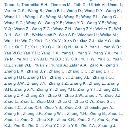
Tapan I.
;
Thorndike E.H.
;
Tiemens M.
;
Toth D.
;
Ullrich M.
;
Uman I.
;
Varner G.S.
;
Wang B.
;
Wang B.L.
;
Wang D.
;
Wang D.Y.
;
Wang K.
;
Wang L.L.
;
Wang L.S.
;
Wang M.
;
Wang P.
;
Wang P.L.
;
Wang Q.J.
;
Wang S.G.
;
Wang W.
;
Wang X.F.
;
Wang Y.D.
;
Wang Y.F.
;
Wang
Y.Q.
;
Wang Z.
;
Wang Z.G.
;
Wang Z.H.
;
Wang Z.Y.
;
Weber T.
;
Wei
D.H.
;
Wei J.B.
;
Weidenkaff P.
;
Wen S.P.
;
Wiedner U.
;
Wolke M.
;
Wu L.H.
;
Wu Z.
;
Xia L.G.
;
Xia Y.
;
Xiao D.
;
Xiao Z.J.
;
Xie Y.G.
;
Xiu
Q.L.
;
Xu G.F.
;
Xu L.
;
Xu Q.J.
;
Xu Q.N.
;
Xu X.P.
;
Yan L.
;
Yan W.B.
;
Yan W.C.
;
Yan Y.H.
;
Yang H.X.
;
Yang L.
;
Yang Y.
;
Yang Y.X.
;
Ye H.
;
Ye M.
;
Ye M.H.
;
Yin J.H.
;
Yu B.X.
;
Yu C.X.
;
Yu H.W.
;
Yu J.S.
;
Yuan
C.Z.
;
Yuan W.L.
;
Yuan Y.
;
Yuncu A.
;
Zafar A.A.
;
Zallo A.
;
Zeng Y.
;
Zhang B.X.
;
Zhang B.Y.
;
Zhang C.
;
Zhang C.C.
;
Zhang D.H.
;
Zhang H.H.
;
Zhang H.Y.
;
Zhang J.J.
;
Zhang J.L.
;
Zhang J.Q.
;
Zhang J.W.
;
Zhang J.Y.
;
Zhang J.Z.
;
Zhang K.
;
Zhang L.
;
Zhang
S.H.
;
Zhang X.Y.
;
Zhang Y.
;
Zhang Y.H.
;
Zhang Y.T.
;
Zhang Z.H.
;
Zhang Z.P.
;
Zhang Z.Y.
;
Zhao G.
;
Zhao J.W.
;
Zhao J.Y.
;
Zhao J.Z.
;
Zhao L.
;
Zhao L.
;
Zhao M.G.
;
Zhao Q.
;
Zhao Q.W.
;
Zhao S.J.
;
Zhao T.C.
;
Zhao X.H.
;
Zhao Y.B.
;
Zhao Z.G.
;
Zhemchugov A.
;
Zheng B.
;
Zheng J.P.
;
Zheng W.J.
;
Zheng Y.H.
;
Zhong B.
;
Zhou L.
;
Zhou L.
;
Zhou X.
;
Zhou X.K.
;
Zhou X.R.
;
Zhou X.Y.
;
Zhu K.
;
Zhu
K.J.
;
Zhu S.
;
Zhu X.L.
;
Zhu Y.C.
;
Zhu Y.S.
;
Zhu Z.A.
;
Zhuang J.
;