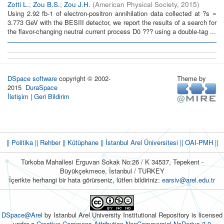
Zotti L.
;
Zou B.S.
;
Zou J.H.
(
American Physical Society
,
2015
)
Using 2.92 fb-1 of electron-positron annihilation data collected at ?s =
3.773 GeV with the BESIII detector, we report the results of a search for
the flavor-changing neutral current process D0 ??? using a double-tag ...
DSpace software
copyright © 2002-
Theme by
2015
DuraSpace
İletişim
|
Geri Bildirim
|| Politika
|| Rehber
|| Kütüphane
|| İstanbul Arel Üniversitesi ||
OAI-PMH ||
Türkoba Mahallesi Erguvan Sokak No:26 / K 34537, Tepekent -
Büyükçekmece, İstanbul / TURKEY
İçerikte herhangi bir hata görürseniz, lütfen bildiriniz:
earsiv@arel.edu.tr
DSpace@Arel
by Istanbul Arel University Institutional Repository is licensed
under a
Creative Commons Attribution-NonCommercial-NoDerivs 3.0