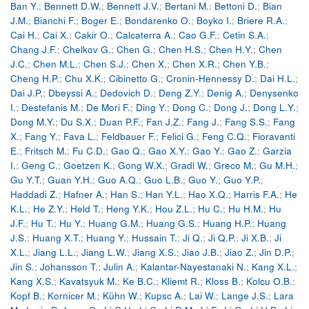
Ban Y.
;
Bennett D.W.
;
Bennett J.V.
;
Bertani M.
;
Bettoni D.
;
Bian
J.M.
;
Bianchi F.
;
Boger E.
;
Bondarenko O.
;
Boyko I.
;
Briere R.A.
;
Cai H.
;
Cai X.
;
Cakir O.
;
Calcaterra A.
;
Cao G.F.
;
Cetin S.A.
;
Chang J.F.
;
Chelkov G.
;
Chen G.
;
Chen H.S.
;
Chen H.Y.
;
Chen
J.C.
;
Chen M.L.
;
Chen S.J.
;
Chen X.
;
Chen X.R.
;
Chen Y.B.
;
Cheng H.P.
;
Chu X.K.
;
Cibinetto G.
;
Cronin-Hennessy D.
;
Dai H.L.
;
Dai J.P.
;
Dbeyssi A.
;
Dedovich D.
;
Deng Z.Y.
;
Denig A.
;
Denysenko
I.
;
Destefanis M.
;
De Mori F.
;
Ding Y.
;
Dong C.
;
Dong J.
;
Dong L.Y.
;
Dong M.Y.
;
Du S.X.
;
Duan P.F.
;
Fan J.Z.
;
Fang J.
;
Fang S.S.
;
Fang
X.
;
Fang Y.
;
Fava L.
;
Feldbauer F.
;
Felici G.
;
Feng C.Q.
;
Fioravanti
E.
;
Fritsch M.
;
Fu C.D.
;
Gao Q.
;
Gao X.Y.
;
Gao Y.
;
Gao Z.
;
Garzia
I.
;
Geng C.
;
Goetzen K.
;
Gong W.X.
;
Gradl W.
;
Greco M.
;
Gu M.H.
;
Gu Y.T.
;
Guan Y.H.
;
Guo A.Q.
;
Guo L.B.
;
Guo Y.
;
Guo Y.P.
;
Haddadi Z.
;
Hafner A.
;
Han S.
;
Han Y.L.
;
Hao X.Q.
;
Harris F.A.
;
He
K.L.
;
He Z.Y.
;
Held T.
;
Heng Y.K.
;
Hou Z.L.
;
Hu C.
;
Hu H.M.
;
Hu
J.F.
;
Hu T.
;
Hu Y.
;
Huang G.M.
;
Huang G.S.
;
Huang H.P.
;
Huang
J.S.
;
Huang X.T.
;
Huang Y.
;
Hussain T.
;
Ji Q.
;
Ji Q.P.
;
Ji X.B.
;
Ji
X.L.
;
Jiang L.L.
;
Jiang L.W.
;
Jiang X.S.
;
Jiao J.B.
;
Jiao Z.
;
Jin D.P.
;
Jin S.
;
Johansson T.
;
Julin A.
;
Kalantar-Nayestanaki N.
;
Kang X.L.
;
Kang X.S.
;
Kavatsyuk M.
;
Ke B.C.
;
Kliemt R.
;
Kloss B.
;
Kolcu O.B.
;
Kopf B.
;
Kornicer M.
;
Kühn W.
;
Kupsc A.
;
Lai W.
;
Lange J.S.
;
Lara