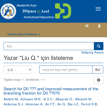
Geçiş
Yönlen
Yazara göre listeleme
Gelişmiş Arama
Yazar "Liu Q." için listeleme
Bul
Toplam kayıt 1, listelenen: 1-1
Search for D0 ??? and improved measurement of the
branching fraction for D0 ??0?0
Ablikim M.
;
Achasov M.N.
;
Ai X.C.
;
Albayrak O.
;
Albrecht M.
;
Ambrose D.J.
;
Amoroso A.
;
An F.F.
;
An Q.
;
Bai J.Z.
;
Ferroli R.B.
;