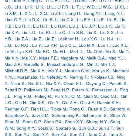
M.
;
Larin P.
;
Leng C.
;
Li C.H.
;
Li C.
;
Li D.M.
;
Li F.
;
Li G.
;
Li H.B.
;
Li
J.C.
;
Li J.
;
Li K.
;
Li K.
;
Li L.
;
Li P.R.
;
Li T.
;
Li W.D.
;
Li W.G.
;
Li X.L.
;
Li X.M.
;
Li X.N.
;
Li X.Q.
;
Li Z.B.
;
Liang H.
;
Liang Y.F.
;
Liang Y.T.
;
Liao G.R.
;
Lin D.X.
;
Liu B.J.
;
Liu C.X.
;
Liu F.H.
;
Liu F.
;
Liu F.
;
Liu
H.B.
;
Liu H.H.
;
Liu H.H.
;
Liu H.M.
;
Liu J.
;
Liu J.P.
;
Liu J.Y.
;
Liu K.
;
Liu K.Y.
;
Liu L.D.
;
Liu P.L.
;
Liu Q.
;
Liu S.B.
;
Liu X.
;
Liu X.X.
;
Liu
Y.B.
;
Liu Z.A.
;
Liu Z.
;
Liu Z.
;
Loehner H.
;
Lou X.C.
;
Lu H.J.
;
Lu
J.G.
;
Lu R.Q.
;
Lu Y.
;
Lu Y.P.
;
Luo C.L.
;
Luo M.X.
;
Luo T.
;
Luo X.L.
;
Lv M.
;
Lyu X.R.
;
Ma F.C.
;
Ma H.L.
;
Ma L.L.
;
Ma Q.M.
;
Ma S.
;
Ma T.
;
Ma X.N.
;
Ma X.Y.
;
Maas F.E.
;
Maggiora M.
;
Malik Q.A.
;
Mao Y.J.
;
Mao Z.P.
;
Marcello S.
;
Messchendorp J.G.
;
Min J.
;
Min T.J.
;
Mitchell R.E.
;
Mo X.H.
;
Mo Y.J.
;
Morales C.M.
;
Moriya K.
;
Muchnoi
N.Yu.
;
Muramatsu H.
;
Nefedov Y.
;
Nerling F.
;
Nikolaev I.B.
;
Ning
Z.
;
Nisar S.
;
Niu S.L.
;
Niu X.Y.
;
Olsen S.L.
;
Ouyang Q.
;
Pacetti S.
;
Patteri P.
;
Pelizaeus M.
;
Peng H.P.
;
Peters K.
;
Pettersson J.
;
Ping
J.L.
;
Ping R.G.
;
Poling R.
;
Pu Y.N.
;
Qi M.
;
Qian S.
;
Qiao C.F.
;
Qin
L.Q.
;
Qin N.
;
Qin X.S.
;
Qin Y.
;
Qin Z.H.
;
Qiu J.F.
;
Rashid K.H.
;
Redmer C.F.
;
Ren H.L.
;
Ripka M.
;
Rong G.
;
Ruan X.D.
;
Santoro V.
;
Sarantsev A.
;
Savrié M.
;
Schoenning K.
;
Schumann S.
;
Shan W.
;
Shao M.
;
Shen C.P.
;
Shen P.X.
;
Shen X.Y.
;
Sheng H.Y.
;
Song
W.M.
;
Song X.Y.
;
Sosio S.
;
Spataro S.
;
Sun G.X.
;
Sun J.F.
;
Sun
S.S.
;
Sun Y.J.
;
Sun Y.Z.
;
Sun Z.J.
;
Sun Z.T.
;
Tang C.J.
;
Tang X.
;