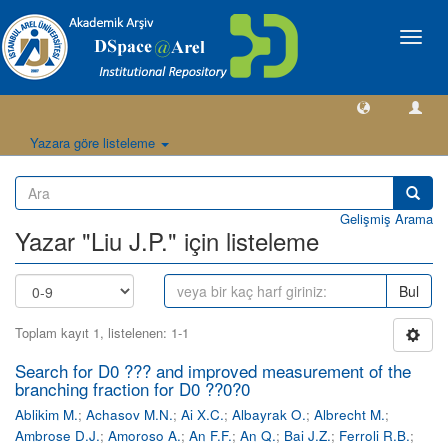
Geçiş
Yönlen
Yazara göre listeleme
Gelişmiş Arama
Yazar "Liu J.P." için listeleme
Bul
Toplam kayıt 1, listelenen: 1-1
Search for D0 ??? and improved measurement of the
branching fraction for D0 ??0?0
Ablikim M.
;
Achasov M.N.
;
Ai X.C.
;
Albayrak O.
;
Albrecht M.
;
Ambrose D.J.
;
Amoroso A.
;
An F.F.
;
An Q.
;
Bai J.Z.
;
Ferroli R.B.
;