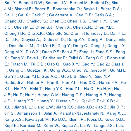
Ban Y.
;
Bennett D.W.
;
Bennett J.V.
;
Bertani M.
;
Bettoni D.
;
Bian
J.M.
;
Bianchi F.
;
Boger E.
;
Bondarenko O.
;
Boyko I.
;
Briere R.A.
;
Cai H.
;
Cai X.
;
Cakir O.
;
Calcaterra A.
;
Cao G.F.
;
Cetin S.A.
;
Chang J.F.
;
Chelkov G.
;
Chen G.
;
Chen H.S.
;
Chen H.Y.
;
Chen
J.C.
;
Chen M.L.
;
Chen S.J.
;
Chen X.
;
Chen X.R.
;
Chen Y.B.
;
Cheng H.P.
;
Chu X.K.
;
Cibinetto G.
;
Cronin-Hennessy D.
;
Dai H.L.
;
Dai J.P.
;
Dbeyssi A.
;
Dedovich D.
;
Deng Z.Y.
;
Denig A.
;
Denysenko
I.
;
Destefanis M.
;
De Mori F.
;
Ding Y.
;
Dong C.
;
Dong J.
;
Dong L.Y.
;
Dong M.Y.
;
Du S.X.
;
Duan P.F.
;
Fan J.Z.
;
Fang J.
;
Fang S.S.
;
Fang
X.
;
Fang Y.
;
Fava L.
;
Feldbauer F.
;
Felici G.
;
Feng C.Q.
;
Fioravanti
E.
;
Fritsch M.
;
Fu C.D.
;
Gao Q.
;
Gao X.Y.
;
Gao Y.
;
Gao Z.
;
Garzia
I.
;
Geng C.
;
Goetzen K.
;
Gong W.X.
;
Gradl W.
;
Greco M.
;
Gu M.H.
;
Gu Y.T.
;
Guan Y.H.
;
Guo A.Q.
;
Guo L.B.
;
Guo Y.
;
Guo Y.P.
;
Haddadi Z.
;
Hafner A.
;
Han S.
;
Han Y.L.
;
Hao X.Q.
;
Harris F.A.
;
He
K.L.
;
He Z.Y.
;
Held T.
;
Heng Y.K.
;
Hou Z.L.
;
Hu C.
;
Hu H.M.
;
Hu
J.F.
;
Hu T.
;
Hu Y.
;
Huang G.M.
;
Huang G.S.
;
Huang H.P.
;
Huang
J.S.
;
Huang X.T.
;
Huang Y.
;
Hussain T.
;
Ji Q.
;
Ji Q.P.
;
Ji X.B.
;
Ji
X.L.
;
Jiang L.L.
;
Jiang L.W.
;
Jiang X.S.
;
Jiao J.B.
;
Jiao Z.
;
Jin D.P.
;
Jin S.
;
Johansson T.
;
Julin A.
;
Kalantar-Nayestanaki N.
;
Kang X.L.
;
Kang X.S.
;
Kavatsyuk M.
;
Ke B.C.
;
Kliemt R.
;
Kloss B.
;
Kolcu O.B.
;
Kopf B.
;
Kornicer M.
;
Kühn W.
;
Kupsc A.
;
Lai W.
;
Lange J.S.
;
Lara