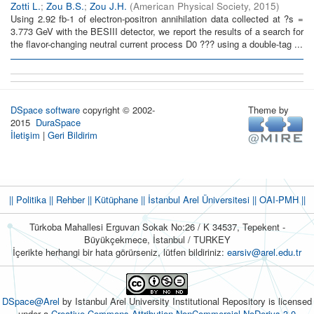
Zotti L.
;
Zou B.S.
;
Zou J.H.
(
American Physical Society
,
2015
)
Using 2.92 fb-1 of electron-positron annihilation data collected at ?s =
3.773 GeV with the BESIII detector, we report the results of a search for
the flavor-changing neutral current process D0 ??? using a double-tag ...
DSpace software
copyright © 2002-
Theme by
2015
DuraSpace
İletişim
|
Geri Bildirim
|| Politika
|| Rehber
|| Kütüphane
|| İstanbul Arel Üniversitesi ||
OAI-PMH ||
Türkoba Mahallesi Erguvan Sokak No:26 / K 34537, Tepekent -
Büyükçekmece, İstanbul / TURKEY
İçerikte herhangi bir hata görürseniz, lütfen bildiriniz:
earsiv@arel.edu.tr
DSpace@Arel
by Istanbul Arel University Institutional Repository is licensed
under a
Creative Commons Attribution-NonCommercial-NoDerivs 3.0