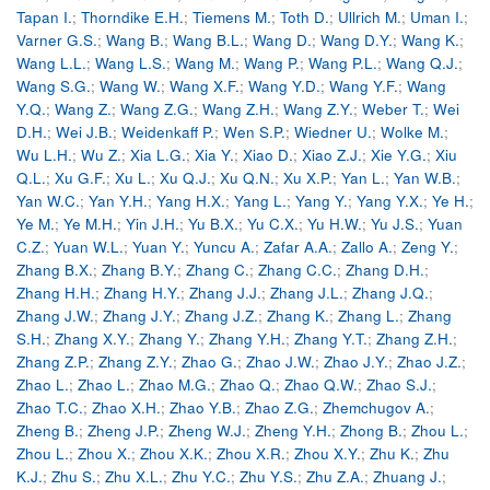
Tapan I.
;
Thorndike E.H.
;
Tiemens M.
;
Toth D.
;
Ullrich M.
;
Uman I.
;
Varner G.S.
;
Wang B.
;
Wang B.L.
;
Wang D.
;
Wang D.Y.
;
Wang K.
;
Wang L.L.
;
Wang L.S.
;
Wang M.
;
Wang P.
;
Wang P.L.
;
Wang Q.J.
;
Wang S.G.
;
Wang W.
;
Wang X.F.
;
Wang Y.D.
;
Wang Y.F.
;
Wang
Y.Q.
;
Wang Z.
;
Wang Z.G.
;
Wang Z.H.
;
Wang Z.Y.
;
Weber T.
;
Wei
D.H.
;
Wei J.B.
;
Weidenkaff P.
;
Wen S.P.
;
Wiedner U.
;
Wolke M.
;
Wu L.H.
;
Wu Z.
;
Xia L.G.
;
Xia Y.
;
Xiao D.
;
Xiao Z.J.
;
Xie Y.G.
;
Xiu
Q.L.
;
Xu G.F.
;
Xu L.
;
Xu Q.J.
;
Xu Q.N.
;
Xu X.P.
;
Yan L.
;
Yan W.B.
;
Yan W.C.
;
Yan Y.H.
;
Yang H.X.
;
Yang L.
;
Yang Y.
;
Yang Y.X.
;
Ye H.
;
Ye M.
;
Ye M.H.
;
Yin J.H.
;
Yu B.X.
;
Yu C.X.
;
Yu H.W.
;
Yu J.S.
;
Yuan
C.Z.
;
Yuan W.L.
;
Yuan Y.
;
Yuncu A.
;
Zafar A.A.
;
Zallo A.
;
Zeng Y.
;
Zhang B.X.
;
Zhang B.Y.
;
Zhang C.
;
Zhang C.C.
;
Zhang D.H.
;
Zhang H.H.
;
Zhang H.Y.
;
Zhang J.J.
;
Zhang J.L.
;
Zhang J.Q.
;
Zhang J.W.
;
Zhang J.Y.
;
Zhang J.Z.
;
Zhang K.
;
Zhang L.
;
Zhang
S.H.
;
Zhang X.Y.
;
Zhang Y.
;
Zhang Y.H.
;
Zhang Y.T.
;
Zhang Z.H.
;
Zhang Z.P.
;
Zhang Z.Y.
;
Zhao G.
;
Zhao J.W.
;
Zhao J.Y.
;
Zhao J.Z.
;
Zhao L.
;
Zhao L.
;
Zhao M.G.
;
Zhao Q.
;
Zhao Q.W.
;
Zhao S.J.
;
Zhao T.C.
;
Zhao X.H.
;
Zhao Y.B.
;
Zhao Z.G.
;
Zhemchugov A.
;
Zheng B.
;
Zheng J.P.
;
Zheng W.J.
;
Zheng Y.H.
;
Zhong B.
;
Zhou L.
;
Zhou L.
;
Zhou X.
;
Zhou X.K.
;
Zhou X.R.
;
Zhou X.Y.
;
Zhu K.
;
Zhu
K.J.
;
Zhu S.
;
Zhu X.L.
;
Zhu Y.C.
;
Zhu Y.S.
;
Zhu Z.A.
;
Zhuang J.
;