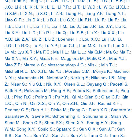
M.
;
Larin P.
;
Leng C.
;
Li C.H.
;
Li C.
;
Li D.M.
;
Li F.
;
Li G.
;
Li H.B.
;
Li
J.C.
;
Li J.
;
Li K.
;
Li K.
;
Li L.
;
Li P.R.
;
Li T.
;
Li W.D.
;
Li W.G.
;
Li X.L.
;
Li X.M.
;
Li X.N.
;
Li X.Q.
;
Li Z.B.
;
Liang H.
;
Liang Y.F.
;
Liang Y.T.
;
Liao G.R.
;
Lin D.X.
;
Liu B.J.
;
Liu C.X.
;
Liu F.H.
;
Liu F.
;
Liu F.
;
Liu
H.B.
;
Liu H.H.
;
Liu H.H.
;
Liu H.M.
;
Liu J.
;
Liu J.P.
;
Liu J.Y.
;
Liu K.
;
Liu K.Y.
;
Liu L.D.
;
Liu P.L.
;
Liu Q.
;
Liu S.B.
;
Liu X.
;
Liu X.X.
;
Liu
Y.B.
;
Liu Z.A.
;
Liu Z.
;
Liu Z.
;
Loehner H.
;
Lou X.C.
;
Lu H.J.
;
Lu
J.G.
;
Lu R.Q.
;
Lu Y.
;
Lu Y.P.
;
Luo C.L.
;
Luo M.X.
;
Luo T.
;
Luo X.L.
;
Lv M.
;
Lyu X.R.
;
Ma F.C.
;
Ma H.L.
;
Ma L.L.
;
Ma Q.M.
;
Ma S.
;
Ma T.
;
Ma X.N.
;
Ma X.Y.
;
Maas F.E.
;
Maggiora M.
;
Malik Q.A.
;
Mao Y.J.
;
Mao Z.P.
;
Marcello S.
;
Messchendorp J.G.
;
Min J.
;
Min T.J.
;
Mitchell R.E.
;
Mo X.H.
;
Mo Y.J.
;
Morales C.M.
;
Moriya K.
;
Muchnoi
N.Yu.
;
Muramatsu H.
;
Nefedov Y.
;
Nerling F.
;
Nikolaev I.B.
;
Ning
Z.
;
Nisar S.
;
Niu S.L.
;
Niu X.Y.
;
Olsen S.L.
;
Ouyang Q.
;
Pacetti S.
;
Patteri P.
;
Pelizaeus M.
;
Peng H.P.
;
Peters K.
;
Pettersson J.
;
Ping
J.L.
;
Ping R.G.
;
Poling R.
;
Pu Y.N.
;
Qi M.
;
Qian S.
;
Qiao C.F.
;
Qin
L.Q.
;
Qin N.
;
Qin X.S.
;
Qin Y.
;
Qin Z.H.
;
Qiu J.F.
;
Rashid K.H.
;
Redmer C.F.
;
Ren H.L.
;
Ripka M.
;
Rong G.
;
Ruan X.D.
;
Santoro V.
;
Sarantsev A.
;
Savrié M.
;
Schoenning K.
;
Schumann S.
;
Shan W.
;
Shao M.
;
Shen C.P.
;
Shen P.X.
;
Shen X.Y.
;
Sheng H.Y.
;
Song
W.M.
;
Song X.Y.
;
Sosio S.
;
Spataro S.
;
Sun G.X.
;
Sun J.F.
;
Sun
S.S.
;
Sun Y.J.
;
Sun Y.Z.
;
Sun Z.J.
;
Sun Z.T.
;
Tang C.J.
;
Tang X.
;