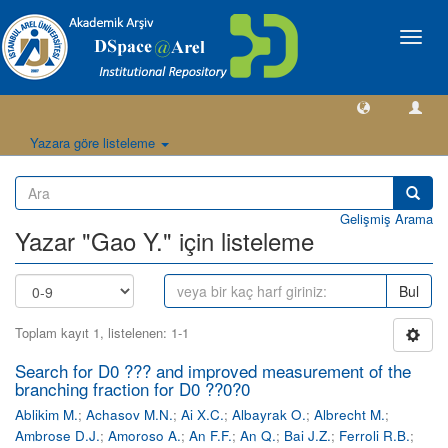
Geçiş
Yönlen
Yazara göre listeleme
Gelişmiş Arama
Yazar "Gao Y." için listeleme
Bul
Toplam kayıt 1, listelenen: 1-1
Search for D0 ??? and improved measurement of the
branching fraction for D0 ??0?0
Ablikim M.
;
Achasov M.N.
;
Ai X.C.
;
Albayrak O.
;
Albrecht M.
;
Ambrose D.J.
;
Amoroso A.
;
An F.F.
;
An Q.
;
Bai J.Z.
;
Ferroli R.B.
;