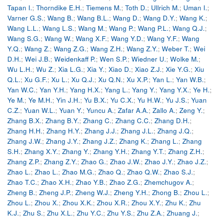
Tapan I.
;
Thorndike E.H.
;
Tiemens M.
;
Toth D.
;
Ullrich M.
;
Uman I.
;
Varner G.S.
;
Wang B.
;
Wang B.L.
;
Wang D.
;
Wang D.Y.
;
Wang K.
;
Wang L.L.
;
Wang L.S.
;
Wang M.
;
Wang P.
;
Wang P.L.
;
Wang Q.J.
;
Wang S.G.
;
Wang W.
;
Wang X.F.
;
Wang Y.D.
;
Wang Y.F.
;
Wang
Y.Q.
;
Wang Z.
;
Wang Z.G.
;
Wang Z.H.
;
Wang Z.Y.
;
Weber T.
;
Wei
D.H.
;
Wei J.B.
;
Weidenkaff P.
;
Wen S.P.
;
Wiedner U.
;
Wolke M.
;
Wu L.H.
;
Wu Z.
;
Xia L.G.
;
Xia Y.
;
Xiao D.
;
Xiao Z.J.
;
Xie Y.G.
;
Xiu
Q.L.
;
Xu G.F.
;
Xu L.
;
Xu Q.J.
;
Xu Q.N.
;
Xu X.P.
;
Yan L.
;
Yan W.B.
;
Yan W.C.
;
Yan Y.H.
;
Yang H.X.
;
Yang L.
;
Yang Y.
;
Yang Y.X.
;
Ye H.
;
Ye M.
;
Ye M.H.
;
Yin J.H.
;
Yu B.X.
;
Yu C.X.
;
Yu H.W.
;
Yu J.S.
;
Yuan
C.Z.
;
Yuan W.L.
;
Yuan Y.
;
Yuncu A.
;
Zafar A.A.
;
Zallo A.
;
Zeng Y.
;
Zhang B.X.
;
Zhang B.Y.
;
Zhang C.
;
Zhang C.C.
;
Zhang D.H.
;
Zhang H.H.
;
Zhang H.Y.
;
Zhang J.J.
;
Zhang J.L.
;
Zhang J.Q.
;
Zhang J.W.
;
Zhang J.Y.
;
Zhang J.Z.
;
Zhang K.
;
Zhang L.
;
Zhang
S.H.
;
Zhang X.Y.
;
Zhang Y.
;
Zhang Y.H.
;
Zhang Y.T.
;
Zhang Z.H.
;
Zhang Z.P.
;
Zhang Z.Y.
;
Zhao G.
;
Zhao J.W.
;
Zhao J.Y.
;
Zhao J.Z.
;
Zhao L.
;
Zhao L.
;
Zhao M.G.
;
Zhao Q.
;
Zhao Q.W.
;
Zhao S.J.
;
Zhao T.C.
;
Zhao X.H.
;
Zhao Y.B.
;
Zhao Z.G.
;
Zhemchugov A.
;
Zheng B.
;
Zheng J.P.
;
Zheng W.J.
;
Zheng Y.H.
;
Zhong B.
;
Zhou L.
;
Zhou L.
;
Zhou X.
;
Zhou X.K.
;
Zhou X.R.
;
Zhou X.Y.
;
Zhu K.
;
Zhu
K.J.
;
Zhu S.
;
Zhu X.L.
;
Zhu Y.C.
;
Zhu Y.S.
;
Zhu Z.A.
;
Zhuang J.
;