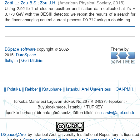
Zotti L.
;
Zou B.S.
;
Zou J.H.
(
American Physical Society
,
2015
)
Using 2.92 fb-1 of electron-positron annihilation data collected at ?s =
3.773 GeV with the BESIII detector, we report the results of a search for
the flavor-changing neutral current process D0 ??? using a double-tag ...
DSpace software
copyright © 2002-
Theme by
2015
DuraSpace
İletişim
|
Geri Bildirim
|| Politika
|| Rehber
|| Kütüphane
|| İstanbul Arel Üniversitesi ||
OAI-PMH ||
Türkoba Mahallesi Erguvan Sokak No:26 / K 34537, Tepekent -
Büyükçekmece, İstanbul / TURKEY
İçerikte herhangi bir hata görürseniz, lütfen bildiriniz:
earsiv@arel.edu.tr
DSpace@Arel
by Istanbul Arel University Institutional Repository is licensed
under a
Creative Commons Attribution-NonCommercial-NoDerivs 3.0