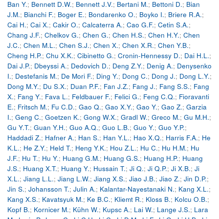
Ban Y.
;
Bennett D.W.
;
Bennett J.V.
;
Bertani M.
;
Bettoni D.
;
Bian
J.M.
;
Bianchi F.
;
Boger E.
;
Bondarenko O.
;
Boyko I.
;
Briere R.A.
;
Cai H.
;
Cai X.
;
Cakir O.
;
Calcaterra A.
;
Cao G.F.
;
Cetin S.A.
;
Chang J.F.
;
Chelkov G.
;
Chen G.
;
Chen H.S.
;
Chen H.Y.
;
Chen
J.C.
;
Chen M.L.
;
Chen S.J.
;
Chen X.
;
Chen X.R.
;
Chen Y.B.
;
Cheng H.P.
;
Chu X.K.
;
Cibinetto G.
;
Cronin-Hennessy D.
;
Dai H.L.
;
Dai J.P.
;
Dbeyssi A.
;
Dedovich D.
;
Deng Z.Y.
;
Denig A.
;
Denysenko
I.
;
Destefanis M.
;
De Mori F.
;
Ding Y.
;
Dong C.
;
Dong J.
;
Dong L.Y.
;
Dong M.Y.
;
Du S.X.
;
Duan P.F.
;
Fan J.Z.
;
Fang J.
;
Fang S.S.
;
Fang
X.
;
Fang Y.
;
Fava L.
;
Feldbauer F.
;
Felici G.
;
Feng C.Q.
;
Fioravanti
E.
;
Fritsch M.
;
Fu C.D.
;
Gao Q.
;
Gao X.Y.
;
Gao Y.
;
Gao Z.
;
Garzia
I.
;
Geng C.
;
Goetzen K.
;
Gong W.X.
;
Gradl W.
;
Greco M.
;
Gu M.H.
;
Gu Y.T.
;
Guan Y.H.
;
Guo A.Q.
;
Guo L.B.
;
Guo Y.
;
Guo Y.P.
;
Haddadi Z.
;
Hafner A.
;
Han S.
;
Han Y.L.
;
Hao X.Q.
;
Harris F.A.
;
He
K.L.
;
He Z.Y.
;
Held T.
;
Heng Y.K.
;
Hou Z.L.
;
Hu C.
;
Hu H.M.
;
Hu
J.F.
;
Hu T.
;
Hu Y.
;
Huang G.M.
;
Huang G.S.
;
Huang H.P.
;
Huang
J.S.
;
Huang X.T.
;
Huang Y.
;
Hussain T.
;
Ji Q.
;
Ji Q.P.
;
Ji X.B.
;
Ji
X.L.
;
Jiang L.L.
;
Jiang L.W.
;
Jiang X.S.
;
Jiao J.B.
;
Jiao Z.
;
Jin D.P.
;
Jin S.
;
Johansson T.
;
Julin A.
;
Kalantar-Nayestanaki N.
;
Kang X.L.
;
Kang X.S.
;
Kavatsyuk M.
;
Ke B.C.
;
Kliemt R.
;
Kloss B.
;
Kolcu O.B.
;
Kopf B.
;
Kornicer M.
;
Kühn W.
;
Kupsc A.
;
Lai W.
;
Lange J.S.
;
Lara