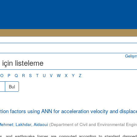
Geliş
için listeleme
O
P
Q
R
S
T
U
V
W
X
Y
Z
Bul
ion factors using ANN for acceleration velocity and displa
 Mehmet
;
Lakhdar, Aidaoui
(
Department of Civil and Environmental Engi
ess, and earthquake forces are computed according to standard damped