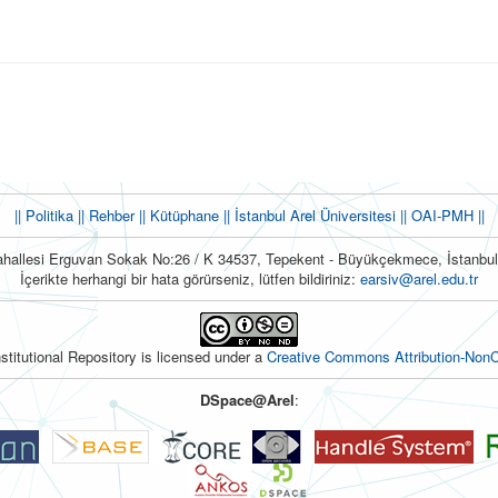
|| Politika
|| Rehber
|| Kütüphane
|| İstanbul Arel Üniversitesi ||
OAI-PMH ||
hallesi Erguvan Sokak No:26 / K 34537, Tepekent - Büyükçekmece, İstanb
İçerikte herhangi bir hata görürseniz, lütfen bildiriniz:
earsiv@arel.edu.tr
nstitutional Repository is licensed under a
Creative Commons Attribution-NonC
DSpace@Arel
: