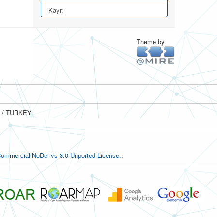
Kayıt
Theme by
ul / TURKEY
ommercial-NoDerivs 3.0 Unported License.
.