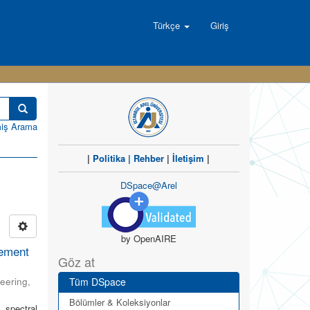
Türkçe
Giriş
miş Arama
|
Politika
|
Rehber
|
İletişim
|
DSpace@Arel
by OpenAIRE
cement
Göz at
neering
,
Tüm DSpace
Bölümler & Koleksiyonlar
 spectral