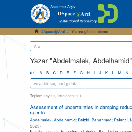
DSpace@Arel
Yazara göre listeleme
Yazar "Abdelmalek, Abdelhamid" 
0-9
A
B
C
D
E
F
G
H
I
J
K
L
M
N
Toplam kayıt 1, listelenen: 1-1
Assessment of uncertainties in damping reduct
spectra
Abdelmalek, Abdelhamid
;
Baizid, Benahmed
;
Palanci,
2023
)
Elastic analysis is performed during the design proc