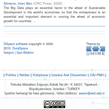
Slimene, Imen Ben
(
CRC Press
,
2022
)
The Big Data plays an essential factor in the wheel of Sustainable
Development in the world’s economies so that the entrepreneur is an
essential and important element in moving the wheel of economic
growth for countries. ...
DSpace software
copyright © 2002-
Theme by
2015
DuraSpace
İletişim
|
Geri Bildirim
|| Politika
|| Rehber
|| Kütüphane
|| İstanbul Arel Üniversitesi ||
OAI-PMH ||
Türkoba Mahallesi Erguvan Sokak No:26 / K 34537, Tepekent -
Büyükçekmece, İstanbul / TURKEY
İçerikte herhangi bir hata görürseniz, lütfen bildiriniz:
earsiv@arel.edu.tr