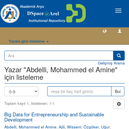
Geçiş
Yönlen
Yazara göre listeleme
Gelişmiş Arama
Yazar "Abdelli, Mohammed el Amine"
için listeleme
Bul
Toplam kayıt 1, listelenen: 1-1
Big Data for Entrepreneurship and Sustainable
Development
Abdelli, Mohammed el Amine
;
Ajili, Wissem
;
Özgöker, Uğur
;