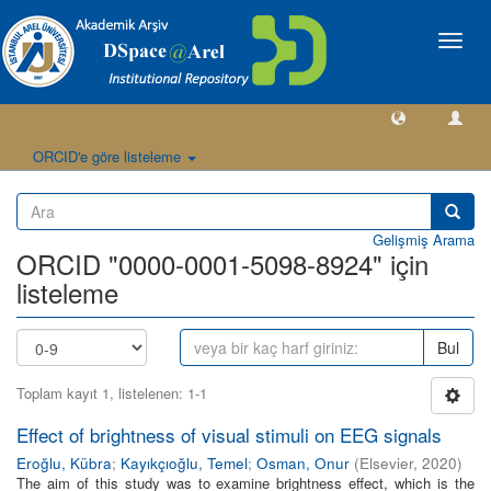
Geçiş
Yönlen
ORCID'e göre listeleme
Gelişmiş Arama
ORCID "0000-0001-5098-8924" için
listeleme
Bul
Toplam kayıt 1, listelenen: 1-1
Effect of brightness of visual stimuli on EEG signals
Eroğlu, Kübra
;
Kayıkçıoğlu, Temel
;
Osman, Onur
(
Elsevier
,
2020
)
The aim of this study was to examine brightness effect, which is the