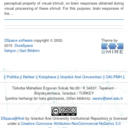
perceptual property of visual stimuli, on brain responses obtained during
visual processing of these stimuli. For this purpose, brain responses of
the ...
DSpace software
copyright © 2002-
Theme by
2015
DuraSpace
İletişim
|
Geri Bildirim
|| Politika
|| Rehber
|| Kütüphane
|| İstanbul Arel Üniversitesi ||
OAI-PMH ||
Türkoba Mahallesi Erguvan Sokak No:26 / K 34537, Tepekent -
Büyükçekmece, İstanbul / TURKEY
İçerikte herhangi bir hata görürseniz, lütfen bildiriniz:
earsiv@arel.edu.tr
DSpace@Arel
by Istanbul Arel University Institutional Repository is licensed
under a
Creative Commons Attribution-NonCommercial-NoDerivs 3.0