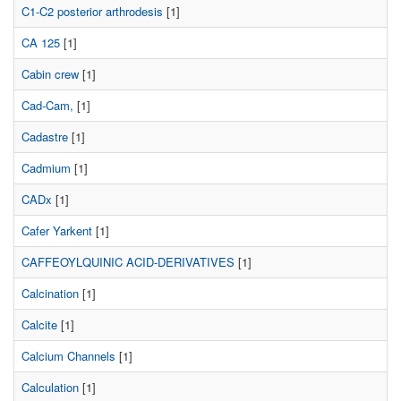
C1-C2 posterior arthrodesis
[1]
CA 125
[1]
Cabin crew
[1]
Cad-Cam,
[1]
Cadastre
[1]
Cadmium
[1]
CADx
[1]
Cafer Yarkent
[1]
CAFFEOYLQUINIC ACID-DERIVATIVES
[1]
Calcination
[1]
Calcite
[1]
Calcium Channels
[1]
Calculation
[1]