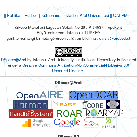
|| Politika
|| Rehber
|| Kütüphane
|| İstanbul Arel Üniversitesi ||
OAI-PMH ||
Türkoba Mahallesi Erguvan Sokak No:26 / K 34537, Tepekent -
Büyükçekmece, İstanbul / TURKEY
İçerikte herhangi bir hata görürseniz, lütfen bildiriniz:
earsiv@arel.edu.tr
DSpace@Arel
by Istanbul Arel University Institutional Repository is licensed
under a
Creative Commons Attribution-NonCommercial-NoDerivs 3.0
Unported License.
.
DSpace@Arel
:
DSpace 6.3