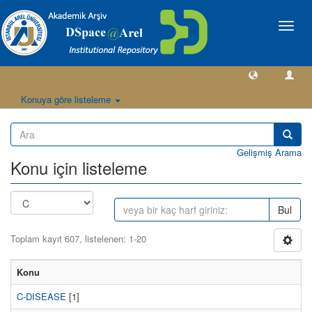
Geçiş
Yönlen
Konuya göre listeleme
Gelişmiş Arama
Konu için listeleme
Bul
Toplam kayıt 607, listelenen: 1-20
Konu
C-DISEASE
[1]