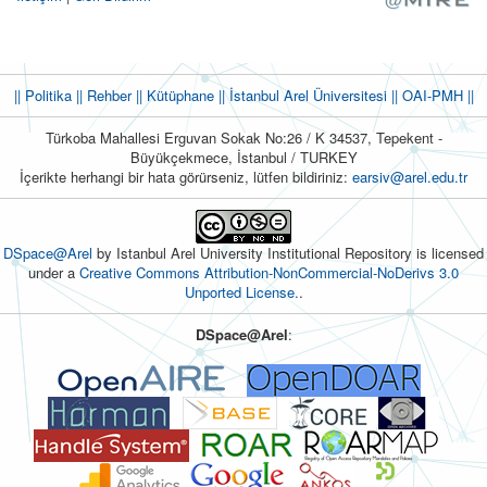
|| Politika
|| Rehber
|| Kütüphane
|| İstanbul Arel Üniversitesi ||
OAI-PMH ||
Türkoba Mahallesi Erguvan Sokak No:26 / K 34537, Tepekent -
Büyükçekmece, İstanbul / TURKEY
İçerikte herhangi bir hata görürseniz, lütfen bildiriniz:
earsiv@arel.edu.tr
DSpace@Arel
by Istanbul Arel University Institutional Repository is licensed
under a
Creative Commons Attribution-NonCommercial-NoDerivs 3.0
Unported License.
.
DSpace@Arel
: