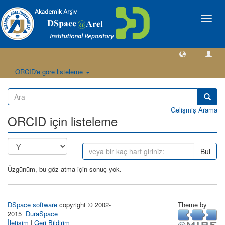
Geçiş
Yönlen
ORCID'e göre listeleme
Gelişmiş Arama
ORCID için listeleme
Bul
Üzgünüm, bu göz atma için sonuç yok.
DSpace software
copyright © 2002-
Theme by
2015
DuraSpace
İletişim
|
Geri Bildirim